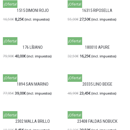
¡Oferta!
¡Oferta!
1515 DIMONI ROJO
16315 RIPOSELLA
16,50
€
8,25
€
55,00
€
27,50
€
(incl. impuestos)
(incl. impuestos)
¡Oferta!
¡Oferta!
176 LÍBANO
180010 APURE
79,90
€
40,00
€
32,50
€
16,25
€
(incl. impuestos)
(incl. impuestos)
¡Oferta!
¡Oferta!
1894 SAN MARINO
20335 LINO BEIGE
77,95
€
39,00
€
46,90
€
23,45
€
(incl. impuestos)
(incl. impuestos)
¡Oferta!
¡Oferta!
2302 MALLA BRILLO
23408 FALDAS NOBUCK