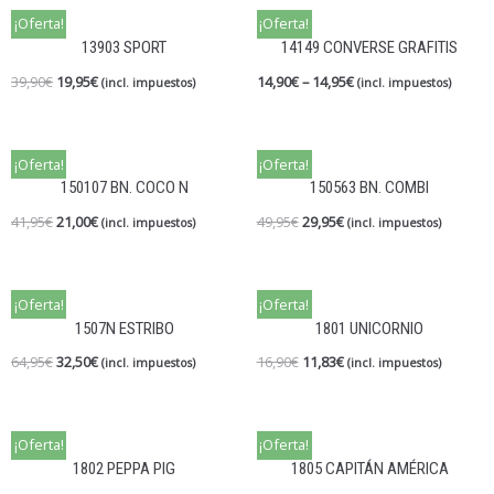
¡Oferta!
¡Oferta!
13903 SPORT
14149 CONVERSE GRAFITIS
39,90
€
19,95
€
14,90
€
–
14,95
€
(incl. impuestos)
(incl. impuestos)
¡Oferta!
¡Oferta!
150107 BN. COCO N
150563 BN. COMBI
41,95
€
21,00
€
49,95
€
29,95
€
(incl. impuestos)
(incl. impuestos)
¡Oferta!
¡Oferta!
1507N ESTRIBO
1801 UNICORNIO
64,95
€
32,50
€
16,90
€
11,83
€
(incl. impuestos)
(incl. impuestos)
¡Oferta!
¡Oferta!
1802 PEPPA PIG
1805 CAPITÁN AMÉRICA