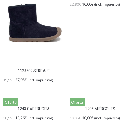
22,90
€
16,00
€
(incl. impuestos)
1123502 SERRAJE
39,95
€
27,95
€
(incl. impuestos)
¡Oferta!
¡Oferta!
1243 CAPERUCITA
1296 MIÉRCOLES
18,95
€
13,26
€
19,95
€
10,00
€
(incl. impuestos)
(incl. impuestos)