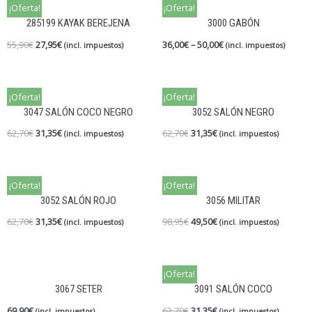
¡Oferta!
¡Oferta!
285199 KAYAK BEREJENA
3000 GABÓN
55,90
€
27,95
€
36,00
€
–
50,00
€
(incl. impuestos)
(incl. impuestos)
¡Oferta!
¡Oferta!
3047 SALÓN COCO NEGRO
3052 SALÓN NEGRO
62,70
€
31,35
€
62,70
€
31,35
€
(incl. impuestos)
(incl. impuestos)
¡Oferta!
¡Oferta!
3052 SALÓN ROJO
3056 MILITAR
62,70
€
31,35
€
98,95
€
49,50
€
(incl. impuestos)
(incl. impuestos)
¡Oferta!
3067 SETER
3091 SALÓN COCO
69,90
€
62,70
€
31,35
€
(incl. impuestos)
(incl. impuestos)