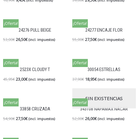
18,90
€
9,45
€
59,00
€
29,50
€
(incl. impuestos)
(incl. impuestos)
¡Oferta!
¡Oferta!
24276 PULL BEIGE
24277 ENCAJE FLOR
53,00
€
26,50
€
55,00
€
27,50
€
(incl. impuestos)
(incl. impuestos)
¡Oferta!
¡Oferta!
2523X CLOUDY T
30054 ESTRELLAS
45,95
€
23,00
€
37,90
€
18,95
€
(incl. impuestos)
(incl. impuestos)
SIN EXISTENCIAS
¡Oferta!
¡Oferta!
33858 CRUZADA
343108 NAPAMAX NÁCAR
54,90
€
27,50
€
52,00
€
26,00
€
(incl. impuestos)
(incl. impuestos)