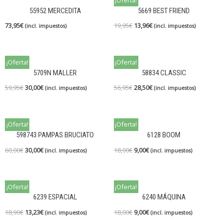
55952 MERCEDITA
5669 BEST FRIEND
73,95
€
19,95
€
13,96
€
(incl. impuestos)
(incl. impuestos)
¡Oferta!
¡Oferta!
5709N MALLER
58834 CLASSIC
59,95
€
30,00
€
56,95
€
28,50
€
(incl. impuestos)
(incl. impuestos)
¡Oferta!
¡Oferta!
598743 PAMPAS BRUCIATO
6128 BOOM
60,00
€
30,00
€
18,00
€
9,00
€
(incl. impuestos)
(incl. impuestos)
¡Oferta!
¡Oferta!
6239 ESPACIAL
6240 MÁQUINA
18,90
€
13,23
€
18,00
€
9,00
€
(incl. impuestos)
(incl. impuestos)