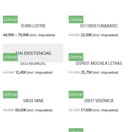
¡Oferta!
¡Oferta!
5100N LUSTRE
53110003 FUN&BASIC
44,95
€
–
79,90
€
44,00
€
22,00
€
(incl. impuestos)
(incl. impuestos)
SIN EXISTENCIAS
¡Oferta!
¡Oferta!
5333 BIOMEDIC
5339051 MOCHILA LETRAS
24,90
€
12,45
€
51,50
€
25,75
€
(incl. impuestos)
(incl. impuestos)
¡Oferta!
¡Oferta!
54053 VANE
55057 VERÓNICA
94,80
€
60,00
€
82,30
€
57,60
€
(incl. impuestos)
(incl. impuestos)
¡Oferta!