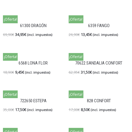
¡Oferta!
¡Oferta!
61300 DRAGÓN
6359 FANGO
69,90
€
34,95
€
26,90
€
13,45
€
(incl. impuestos)
(incl. impuestos)
¡Oferta!
¡Oferta!
6568 LONA FLOR
70622 SANDALIA CONFORT
18,90
€
9,45
€
62,95
€
31,50
€
(incl. impuestos)
(incl. impuestos)
¡Oferta!
¡Oferta!
722650 ESTEPA
828 CONFORT
35,00
€
17,50
€
17,00
€
8,50
€
(incl. impuestos)
(incl. impuestos)
¡Oferta!
¡Oferta!