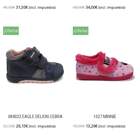
45,00
€
31,50
€
68,00
€
34,00
€
(incl. impuestos)
(incl. impuestos)
¡Oferta!
¡Oferta!
084022 EAGLE DELION CEBRA
1027 MINNIE
52,30
€
26,15
€
18,95
€
13,26
€
(incl. impuestos)
(incl. impuestos)