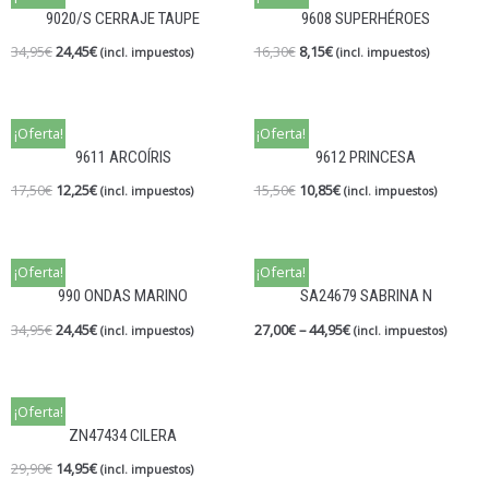
9020/S CERRAJE TAUPE
9608 SUPERHÉROES
34,95
€
24,45
€
16,30
€
8,15
€
(incl. impuestos)
(incl. impuestos)
¡Oferta!
¡Oferta!
9611 ARCOÍRIS
9612 PRINCESA
17,50
€
12,25
€
15,50
€
10,85
€
(incl. impuestos)
(incl. impuestos)
¡Oferta!
¡Oferta!
990 ONDAS MARINO
SA24679 SABRINA N
34,95
€
24,45
€
27,00
€
–
44,95
€
(incl. impuestos)
(incl. impuestos)
¡Oferta!
ZN47434 CILERA
29,90
€
14,95
€
(incl. impuestos)