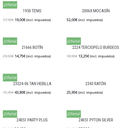
¡Oferta!
1950 TENIS
2006X MOCASÍN
37,95
€
19,00
€
52,00
€
(incl. impuestos)
(incl. impuestos)
¡Oferta!
¡Oferta!
21666 BOTÍN
2224 TERCIOPELO BURDEOS
29,50
€
14,75
€
18,95
€
13,25
€
(incl. impuestos)
(incl. impuestos)
¡Oferta!
23324-06 TAN HEBILLA
2343 RATÓN
72,95
€
43,80
€
25,95
€
(incl. impuestos)
(incl. impuestos)
¡Oferta!
¡Oferta!
24051 PARTY PLUS
24051 PYTON SILVER