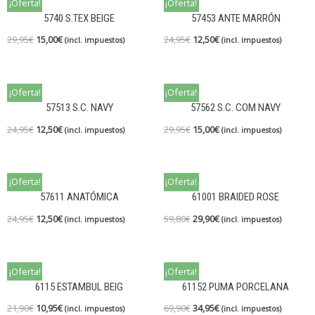
¡Oferta!
¡Oferta!
5740 S.TEX BEIGE
57453 ANTE MARRÓN
29,95
€
15,00
€
24,95
€
12,50
€
(incl. impuestos)
(incl. impuestos)
¡Oferta!
¡Oferta!
57513 S.C. NAVY
57562 S.C. COM NAVY
24,95
€
12,50
€
29,95
€
15,00
€
(incl. impuestos)
(incl. impuestos)
¡Oferta!
¡Oferta!
57611 ANATÓMICA
61001 BRAIDED ROSE
24,95
€
12,50
€
59,80
€
29,90
€
(incl. impuestos)
(incl. impuestos)
¡Oferta!
¡Oferta!
6115 ESTAMBUL BEIG
61152 PUMA PORCELANA
21,90
€
10,95
€
69,90
€
34,95
€
(incl. impuestos)
(incl. impuestos)