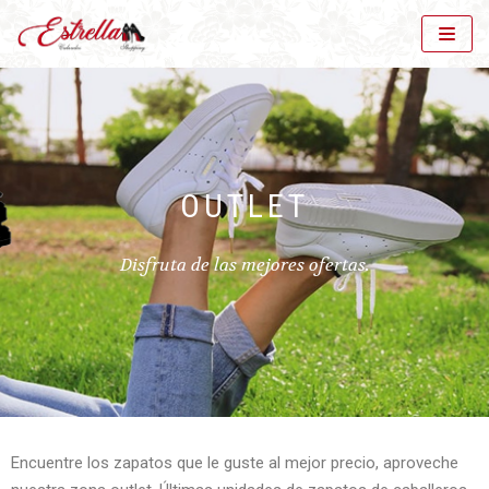
Saltar
al
contenido
OUTLET
Disfruta de las mejores ofertas.
Encuentre los zapatos que le guste al mejor precio, aproveche