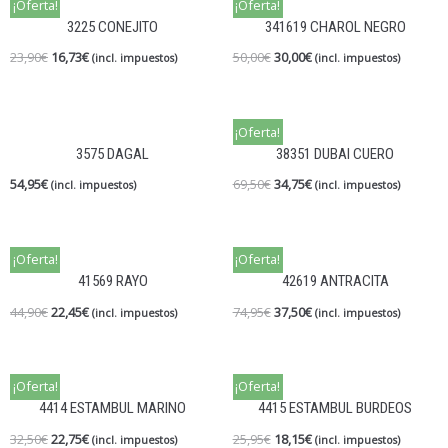
¡Oferta!
¡Oferta!
3225 CONEJITO
341619 CHAROL NEGRO
23,90
€
16,73
€
50,00
€
30,00
€
(incl. impuestos)
(incl. impuestos)
¡Oferta!
3575 DAGAL
38351 DUBAI CUERO
54,95
€
69,50
€
34,75
€
(incl. impuestos)
(incl. impuestos)
¡Oferta!
¡Oferta!
41569 RAYO
42619 ANTRACITA
44,90
€
22,45
€
74,95
€
37,50
€
(incl. impuestos)
(incl. impuestos)
¡Oferta!
¡Oferta!
4414 ESTAMBUL MARINO
4415 ESTAMBUL BURDEOS
32,50
€
22,75
€
25,95
€
18,15
€
(incl. impuestos)
(incl. impuestos)