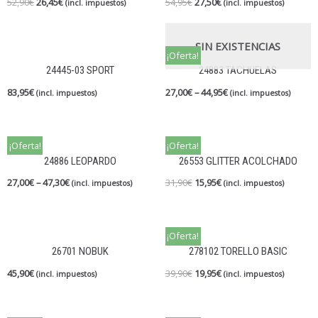
52,90
€
26,45
€
54,95
€
27,50
€
(incl. impuestos)
(incl. impuestos)
SIN EXISTENCIAS
¡Oferta!
24445-03 SPORT
24883 TACHUELAS
83,95
€
27,00
€
–
44,95
€
(incl. impuestos)
(incl. impuestos)
¡Oferta!
¡Oferta!
24886 LEOPARDO
26553 GLITTER ACOLCHADO
27,00
€
–
47,30
€
31,90
€
15,95
€
(incl. impuestos)
(incl. impuestos)
¡Oferta!
26701 NOBUK
278102 TORELLO BASIC
45,90
€
39,90
€
19,95
€
(incl. impuestos)
(incl. impuestos)