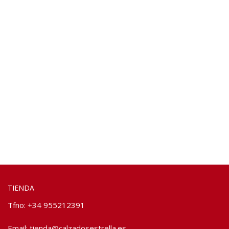
TIENDA
Tfno: +34 955212391
Email:
tienda@calzadosestrella.es