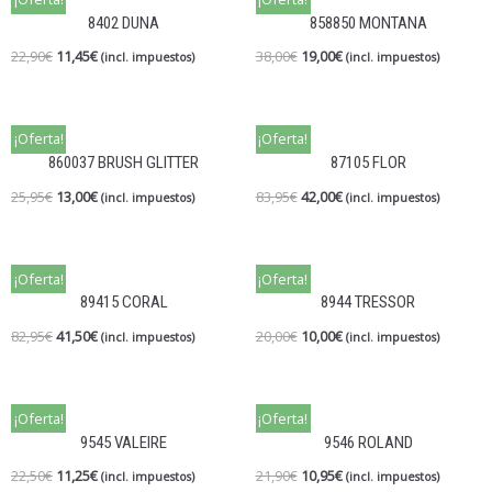
8402 DUNA
858850 MONTANA
22,90
€
11,45
€
38,00
€
19,00
€
(incl. impuestos)
(incl. impuestos)
¡Oferta!
¡Oferta!
860037 BRUSH GLITTER
87105 FLOR
25,95
€
13,00
€
83,95
€
42,00
€
(incl. impuestos)
(incl. impuestos)
¡Oferta!
¡Oferta!
89415 CORAL
8944 TRESSOR
82,95
€
41,50
€
20,00
€
10,00
€
(incl. impuestos)
(incl. impuestos)
¡Oferta!
¡Oferta!
9545 VALEIRE
9546 ROLAND
22,50
€
11,25
€
21,90
€
10,95
€
(incl. impuestos)
(incl. impuestos)