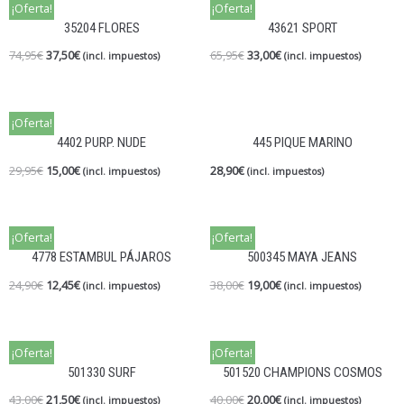
¡Oferta!
¡Oferta!
35204 FLORES
43621 SPORT
74,95
€
37,50
€
65,95
€
33,00
€
(incl. impuestos)
(incl. impuestos)
¡Oferta!
4402 PURP. NUDE
445 PIQUE MARINO
29,95
€
15,00
€
28,90
€
(incl. impuestos)
(incl. impuestos)
¡Oferta!
¡Oferta!
4778 ESTAMBUL PÁJAROS
500345 MAYA JEANS
24,90
€
12,45
€
38,00
€
19,00
€
(incl. impuestos)
(incl. impuestos)
¡Oferta!
¡Oferta!
501330 SURF
501520 CHAMPIONS COSMOS
43,00
€
21,50
€
40,00
€
20,00
€
(incl. impuestos)
(incl. impuestos)