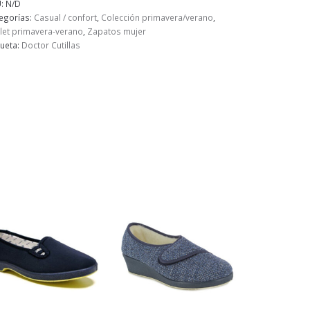
U:
N/D
egorías:
Casual / confort
,
Colección primavera/verano
,
let primavera-verano
,
Zapatos mujer
queta:
Doctor Cutillas