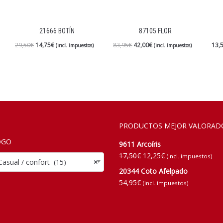
21666 BOTÍN
87105 FLOR
29,50
€
14,75
€
83,95
€
42,00
€
13,
(incl. impuestos)
(incl. impuestos)
PRODUCTOS MEJOR VALORAD
OGO
9611 Arcoíris
17,50
€
12,25
€
(incl. impuestos)
al / confort (15)
×
20344 Coto Afelpado
54,95
€
(incl. impuestos)