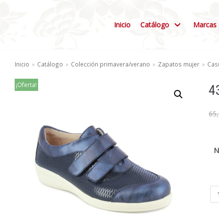
Inicio
Catálogo
Marcas 
Inicio
»
Catálogo
»
Colección primavera/verano
»
Zapatos mujer
»
Casu
¡Oferta!
4
65
N