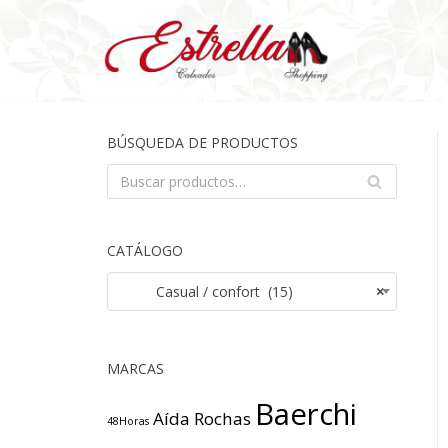
Saltar
al
contenido
BÚSQUEDA DE PRODUCTOS
BU
SCA
R
CATÁLOGO
Casual / confort (15)
×
MARCAS
Baerchi
Aída Rochas
48Horas