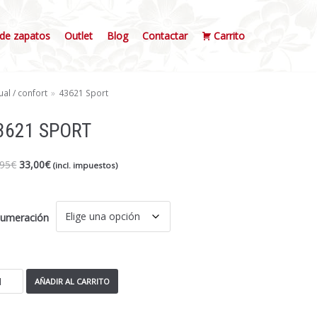
de zapatos
Outlet
Blog
Contactar
Carrito
al / confort
»
43621 Sport
3621 SPORT
,95
€
33,00
€
(incl. impuestos)
umeración
AÑADIR AL CARRITO