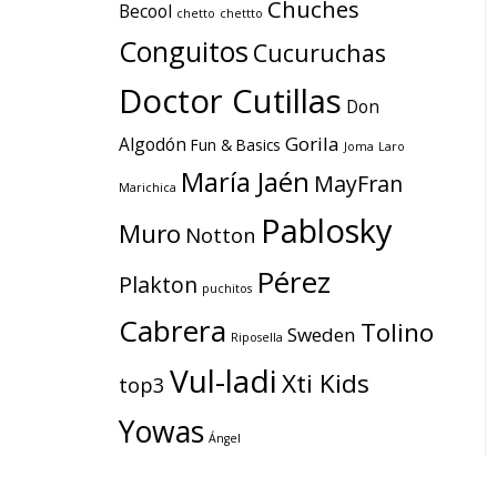
Chuches
Becool
chetto
chettto
Conguitos
Cucuruchas
Doctor Cutillas
Don
Gorila
Algodón
Fun & Basics
Joma
Laro
María Jaén
MayFran
Marichica
Pablosky
Muro
Notton
Pérez
Plakton
puchitos
Cabrera
Tolino
Sweden
Riposella
Vul-ladi
Xti Kids
top3
Yowas
Ángel