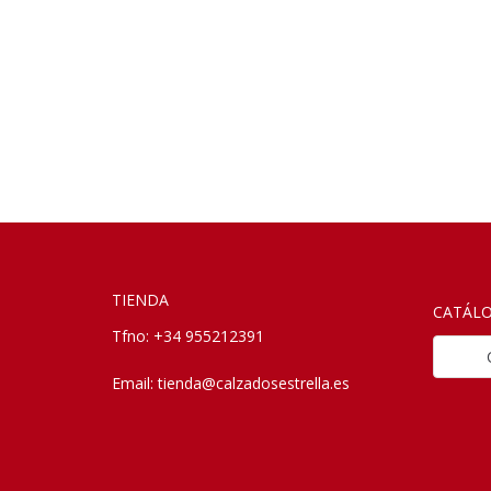
TIENDA
CATÁL
Tfno: +34 955212391
Casu
Email:
tienda@calzadosestrella.es