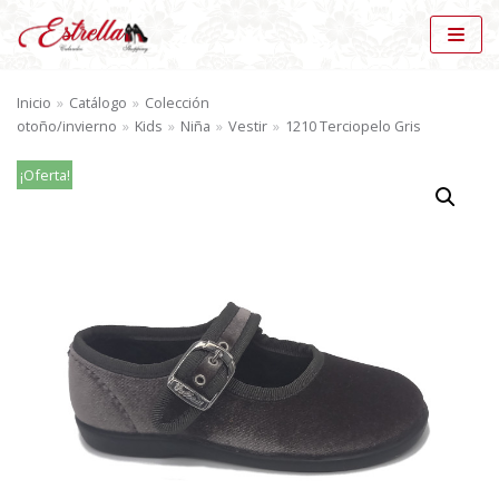
Saltar
al
Inicio
»
Catálogo
»
Colección
contenido
otoño/invierno
»
Kids
»
Niña
»
Vestir
»
1210 Terciopelo Gris
¡Oferta!
BÚSQUEDA DE PRODUCTOS
BU
SC
AR
CATÁLOGO
Vestir (15)
×
MARCAS