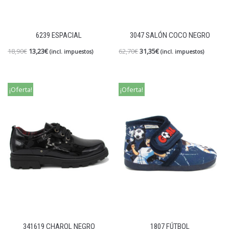
6239 ESPACIAL
3047 SALÓN COCO NEGRO
18,90
€
13,23
€
62,70
€
31,35
€
(incl. impuestos)
(incl. impuestos)
¡Oferta!
¡Oferta!
341619 CHAROL NEGRO
1807 FÚTBOL