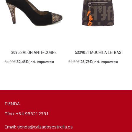
3095 SALÓN ANTE-COBRE
5339051 MOCHILA LETRAS
64,90
€
32,45
€
51,50
€
25,75
€
(incl. impuestos)
(incl. impuestos)
TIENDA
Tfno: +34 955212391
Email:
tienda@calzadosestrella.es