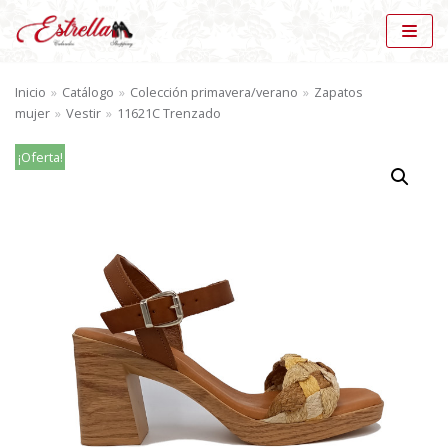
Saltar
al
Inicio
»
Catálogo
»
Colección primavera/verano
»
Zapatos
contenido
mujer
»
Vestir
»
11621C Trenzado
¡Oferta!
BÚSQUEDA DE PRODUCTOS
BU
SC
AR
CATÁLOGO
Vestir (13)
×
MARCAS