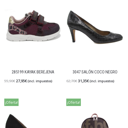
285199 KAYAK BEREJENA
3047 SALÓN COCO NEGRO
55,90
€
27,95
€
62,70
€
31,35
€
(incl. impuestos)
(incl. impuestos)
¡Oferta!
¡Oferta!