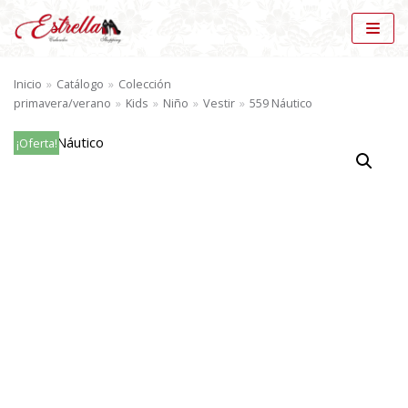
Saltar
al
Inicio
»
Catálogo
»
Colección
contenido
primavera/verano
»
Kids
»
Niño
»
Vestir
»
559 Náutico
¡Oferta!
BÚSQUEDA DE PRODUCTOS
BU
SC
AR
CATÁLOGO
Vestir (26)
×
MARCAS