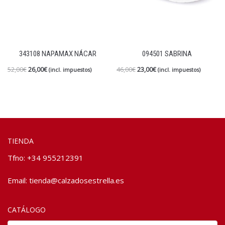
343108 NAPAMAX NÁCAR
094501 SABRINA
52,00
€
26,00
€
46,00
€
23,00
€
(incl. impuestos)
(incl. impuestos)
TIENDA
Tfno: +34 955212391
Email:
tienda@calzadosestrella.es
CATÁLOGO