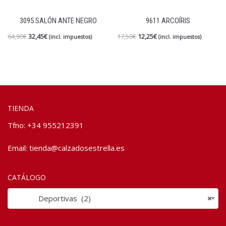
3095 SALÓN ANTE NEGRO
9611 ARCOÍRIS
64,90
€
32,45
€
17,50
€
12,25
€
(incl. impuestos)
(incl. impuestos)
TIENDA
Tfno: +34 955212391
Email:
tienda@calzadosestrella.es
CATÁLOGO
Deportivas (2)
×