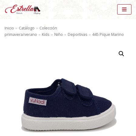
Saltar
al
Inicio
»
Catálogo
»
Colección
contenido
primavera/verano
»
Kids
»
Niño
»
Deportivas
»
445 Pique Marino
BÚSQUEDA DE PRODUCTOS
BU
SC
AR
CATÁLOGO
Deportivas (2)
×
MARCAS