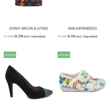
5339051 MOCHILA LETRAS
9608 SUPERHÉROES
51,50
€
25,75
€
16,30
€
8,15
€
(incl. impuestos)
(incl. impuestos)
¡Oferta!
¡Oferta!