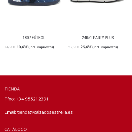
1807 FÚTBOL
24051 PARTY PLUS
14,90
€
10,43
€
52,90
€
26,45
€
(incl. impuestos)
(incl. impuestos)
TIENDA
Tfno: +34 955212391
Email:
tienda@calzadosestrella.es
CATÁLOGO