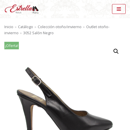
Saltar
al
Inicio
»
Catálogo
»
Colección otoño/invierno
»
Outlet otoño-
contenido
invierno
»
3052 Salón Negro
¡Oferta!
BÚSQUEDA DE PRODUCTOS
BU
SC
AR
CATÁLOGO
Outlet otoño-invierno (83)
×
MARCAS