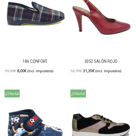
186 CONFORT
3052 SALÓN ROJO
16,00
€
8,00
€
62,70
€
31,35
€
(incl. impuestos)
(incl. impuestos)
¡Oferta!
¡Oferta!