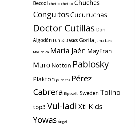
Chuches
Becool
chetto
chettto
Conguitos
Cucuruchas
Doctor Cutillas
Don
Gorila
Algodón
Fun & Basics
Joma
Laro
María Jaén
MayFran
Marichica
Pablosky
Muro
Notton
Pérez
Plakton
puchitos
Cabrera
Tolino
Sweden
Riposella
Vul-ladi
Xti Kids
top3
Yowas
Ángel