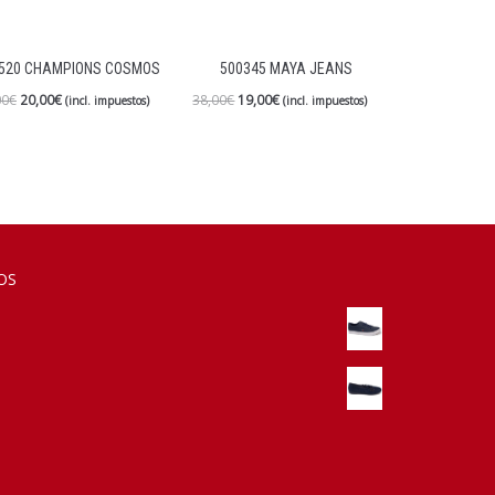
520 CHAMPIONS COSMOS
500345 MAYA JEANS
00
€
20,00
€
38,00
€
19,00
€
(incl. impuestos)
(incl. impuestos)
OS