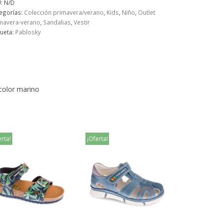
U:
N/D
egorías:
Colección primavera/verano
,
Kids
,
Niño
,
Outlet
mavera-verano
,
Sandalias
,
Vestir
queta:
Pablosky
 color marino
erta!
¡Oferta!