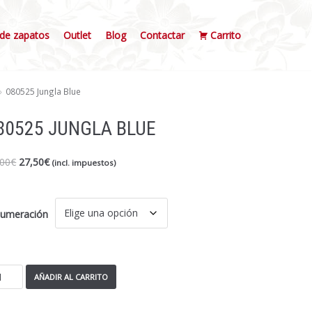
de zapatos
Outlet
Blog
Contactar
Carrito
»
080525 Jungla Blue
80525 JUNGLA BLUE
,00
€
27,50
€
(incl. impuestos)
umeración
AÑADIR AL CARRITO