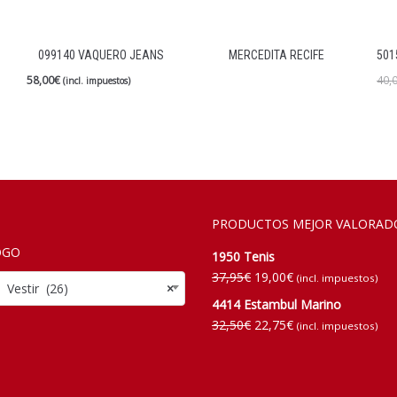
099140 VAQUERO JEANS
MERCEDITA RECIFE
501
58,00
€
40,
(incl. impuestos)
PRODUCTOS MEJOR VALORAD
OGO
1950 Tenis
37,95
€
19,00
€
(incl. impuestos)
tir (26)
×
4414 Estambul Marino
32,50
€
22,75
€
(incl. impuestos)