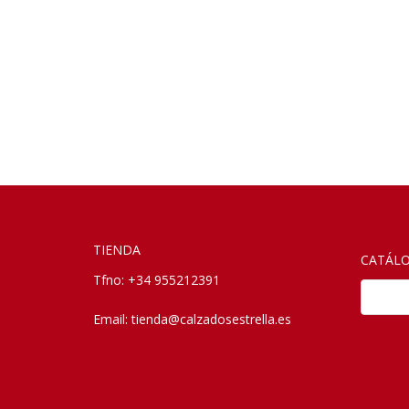
TIENDA
CATÁL
Tfno: +34 955212391
Ves
Email:
tienda@calzadosestrella.es