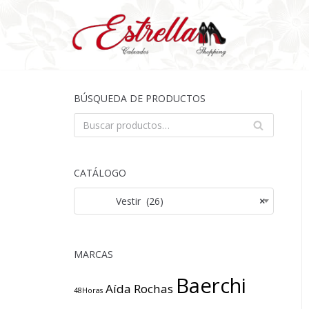
Saltar
al
contenido
BÚSQUEDA DE PRODUCTOS
BU
SCA
R
CATÁLOGO
Vestir (26)
×
MARCAS
Baerchi
Aída Rochas
48Horas