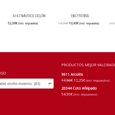
6167 NÁUTICO CICLÓN
1807 FÚTBOL
52,00
€
14,90
€
10,43
€
24,
(incl. impuestos)
(incl. impuestos)
PRODUCTOS MEJOR VALORAD
OGO
9611 Arcoíris
17,50
€
12,25
€
(incl. impuestos)
t otoño-invierno (83)
×
20344 Coto Afelpado
54,95
€
(incl. impuestos)