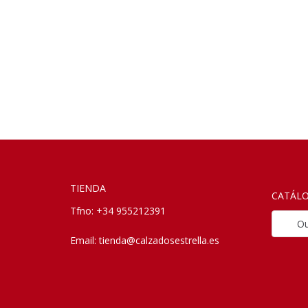
TIENDA
CATÁL
Tfno: +34 955212391
Outle
Email:
tienda@calzadosestrella.es