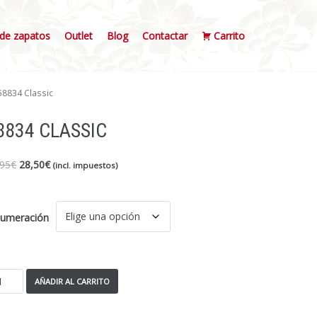
de zapatos
Outlet
Blog
Contactar
Carrito
58834 Classic
8834 CLASSIC
,95
€
28,50
€
(incl. impuestos)
umeración
AÑADIR AL CARRITO