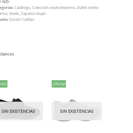
U:
N/D
egorías:
Catálogo
,
Colección otoño/invierno
,
Outlet otoño-
ierno
,
Vestir
,
Zapatos mujer
queta:
Doctor Cutillas
 blancos
erta!
¡Oferta!
SIN EXISTENCIAS
SIN EXISTENCIAS