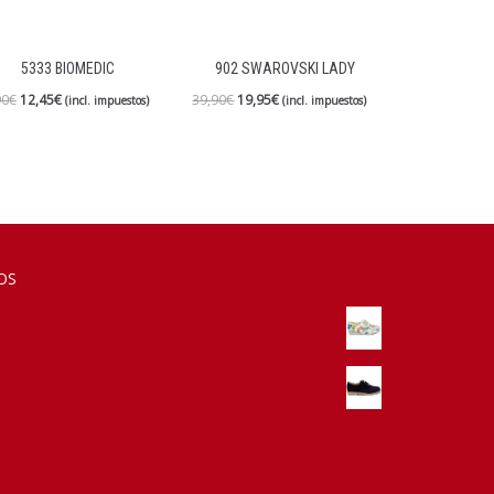
5333 BIOMEDIC
902 SWAROVSKI LADY
90
€
12,45
€
39,90
€
19,95
€
(incl. impuestos)
(incl. impuestos)
OS