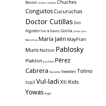
Chuches
Becool
chetto
chettto
Conguitos
Cucuruchas
Doctor Cutillas
Don
Gorila
Algodón
Fun & Basics
Joma
Laro
María Jaén
MayFran
Marichica
Pablosky
Muro
Notton
Pérez
Plakton
puchitos
Cabrera
Tolino
Sweden
Riposella
Vul-ladi
Xti Kids
top3
Yowas
Ángel