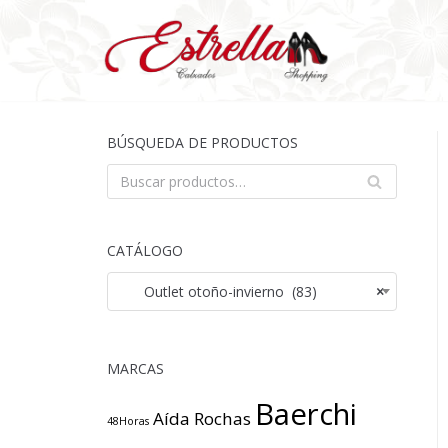
Saltar
al
contenido
BÚSQUEDA DE PRODUCTOS
BU
SCA
R
CATÁLOGO
Outlet otoño-invierno (83)
×
MARCAS
Baerchi
Aída Rochas
48Horas