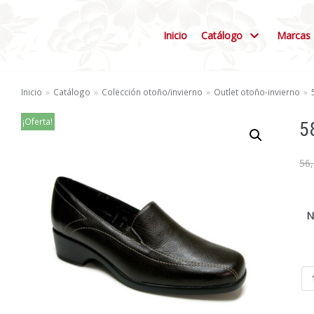
Inicio
Catálogo
Marcas 
Inicio
»
Catálogo
»
Colección otoño/invierno
»
Outlet otoño-invierno
»
¡Oferta!
5
56
N