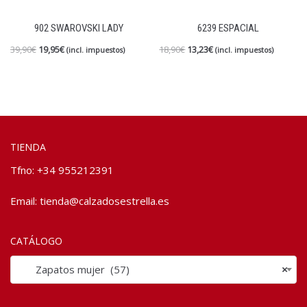
902 SWAROVSKI LADY
6239 ESPACIAL
39,90
€
19,95
€
18,90
€
13,23
€
(incl. impuestos)
(incl. impuestos)
TIENDA
Tfno: +34 955212391
Email:
tienda@calzadosestrella.es
CATÁLOGO
Zapatos mujer (57)
×