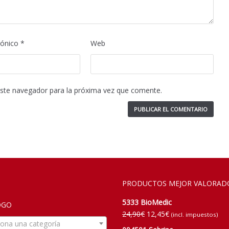
rónico
*
Web
este navegador para la próxima vez que comente.
PRODUCTOS MEJOR VALORAD
5333 BioMedic
OGO
24,90
€
12,45
€
(incl. impuestos)
iona una categoría