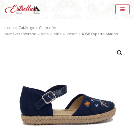
Saltar
al
Inicio
»
Catálogo
»
Colección
contenido
primavera/verano
»
Kids
»
Niña
»
Vestir
»
4358 Esparto Marino
BÚSQUEDA DE PRODUCTOS
BU
SC
AR
CATÁLOGO
Vestir (20)
×
MARCAS