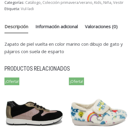
Categorías:
Catálogo
,
Colección primavera/verano
,
Kids
,
Niña
,
Vestir
Etiqueta:
Vul-ladi
Descripción
Información adicional
Valoraciones (0)
Zapato de piel vuelta en color marino con dibujo de gato y
pájaros con suela de esparto
PRODUCTOS RELACIONADOS
¡Oferta!
¡Oferta!