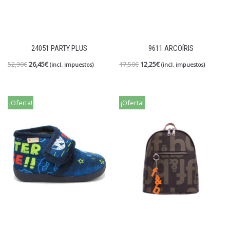
24051 PARTY PLUS
9611 ARCOÍRIS
52,90
€
26,45
€
17,50
€
12,25
€
(incl. impuestos)
(incl. impuestos)
¡Oferta!
¡Oferta!