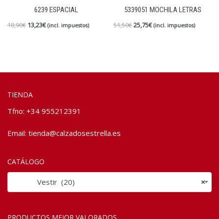
6239 ESPACIAL
5339051 MOCHILA LETRAS
18,90
€
13,23
€
51,50
€
25,75
€
(incl. impuestos)
(incl. impuestos)
TIENDA
Tfno: +34 955212391
Email:
tienda@calzadosestrella.es
CATÁLOGO
Vestir (20)
×
PRODUCTOS MEJOR VALORADOS