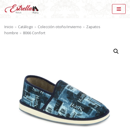
Saltar
al
Inicio
»
Catálogo
»
Colección otoño/invierno
»
Zapatos
contenido
hombre
»
8066 Confort
BÚSQUEDA DE PRODUCTOS
BU
SC
AR
CATÁLOGO
Zapatos hombre (28)
×
MARCAS