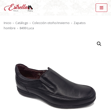
Saltar
al
Inicio
»
Catálogo
»
Colección otoño/invierno
»
Zapatos
contenido
hombre
»
8499 Luca
BÚSQUEDA DE PRODUCTOS
BU
SC
AR
CATÁLOGO
Zapatos hombre (28)
×
MARCAS