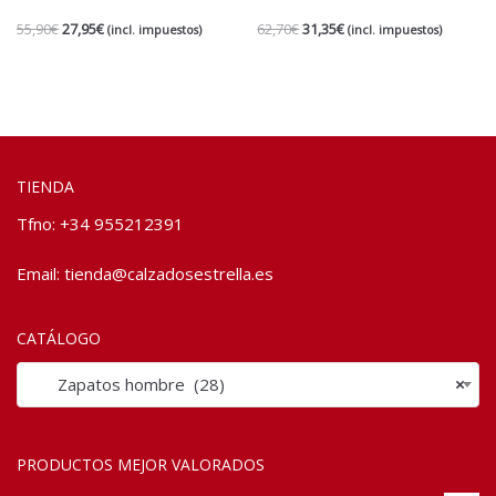
55,90
€
27,95
€
62,70
€
31,35
€
(incl. impuestos)
(incl. impuestos)
TIENDA
Tfno: +34 955212391
Email:
tienda@calzadosestrella.es
CATÁLOGO
Zapatos hombre (28)
×
PRODUCTOS MEJOR VALORADOS