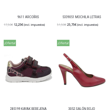
9611 ARCOÍRIS
5339051 MOCHILA LETRAS
17,50
€
12,25
€
51,50
€
25,75
€
(incl. impuestos)
(incl. impuestos)
¡Oferta!
¡Oferta!
285199 KAYAK BEREJENA
3052 SALÓN ROJO