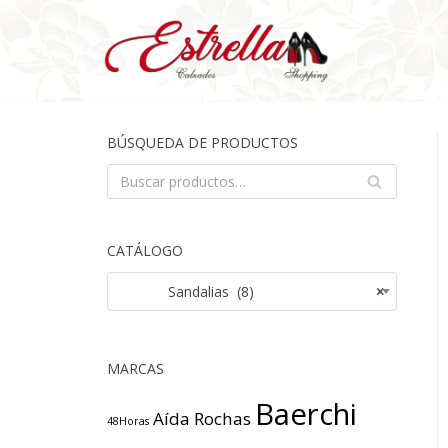
Saltar
al
contenido
BÚSQUEDA DE PRODUCTOS
BU
SCA
R
CATÁLOGO
Sandalias (8)
×
MARCAS
Baerchi
Aída Rochas
48Horas