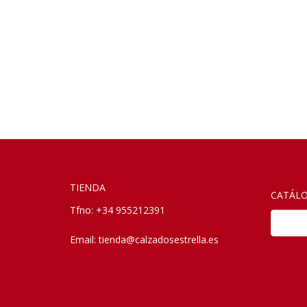
TIENDA
CATÁL
Tfno: +34 955212391
San
Email:
tienda@calzadosestrella.es