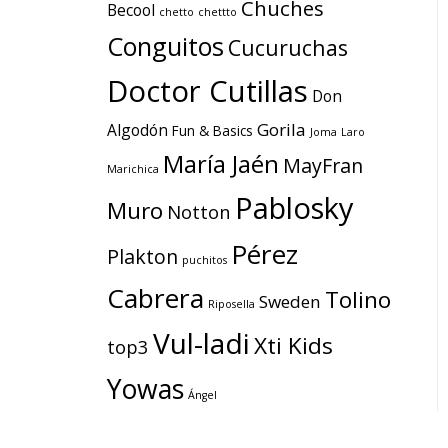
Chuches
Becool
chetto
chettto
Conguitos
Cucuruchas
Doctor Cutillas
Don
Gorila
Algodón
Fun & Basics
Joma
Laro
María Jaén
MayFran
Marichica
Pablosky
Muro
Notton
Pérez
Plakton
puchitos
Cabrera
Tolino
Sweden
Riposella
Vul-ladi
Xti Kids
top3
Yowas
Ángel