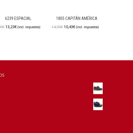
6239 ESPACIAL
1805 CAPITÁN AMÉRICA
90
€
13,23
€
14,90
€
10,43
€
(incl. impuestos)
(incl. impuestos)
OS