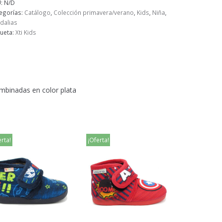
U:
N/D
egorías:
Catálogo
,
Colección primavera/verano
,
Kids
,
Niña
,
dalias
queta:
Xti Kids
ombinadas en color plata
erta!
¡Oferta!