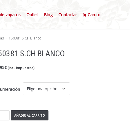
de zapatos
Outlet
Blog
Contactar
Carrito
ias
»
150381 S.CH Blanco
50381 S.CH BLANCO
,95
€
(incl. impuestos)
umeración
AÑADIR AL CARRITO