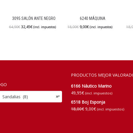
3095 SALÓN ANTE NEGRO
6240 MÁQUINA
64,90
€
32,45
€
18,00
€
9,00
€
18,
(incl. impuestos)
(incl. impuestos)
PRODUCTOS MEJOR VALORAD
OGO
6166 Náutico Marino
49,95
€
(incl. impuestos)
dalias (8)
×
6518 Boj Esponja
18,00
€
9,00
€
(incl. impuestos)