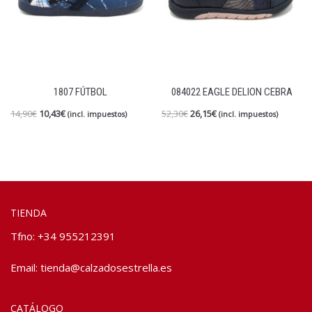
1807 FÚTBOL
084022 EAGLE DELION CEBRA
14,90
€
10,43
€
52,30
€
26,15
€
(incl. impuestos)
(incl. impuestos)
TIENDA
Tfno: +34 955212391
Email:
tienda@calzadosestrella.es
CATÁLOGO