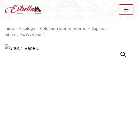
Saltar
al
Inicio
»
Catálogo
»
Colección otoño/invierno
»
Zapatos
contenido
mujer
»
54051 Vane C
BÚSQUEDA DE PRODUCTOS
BU
SC
AR
CATÁLOGO
Zapatos mujer (57)
×
MARCAS