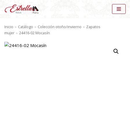
Saltar
al
Inicio
»
Catálogo
»
Colección otoño/invierno
»
Zapatos
contenido
mujer
»
24416-02 Mocasín
BÚSQUEDA DE PRODUCTOS
BU
SC
AR
CATÁLOGO
Zapatos mujer (57)
×
MARCAS