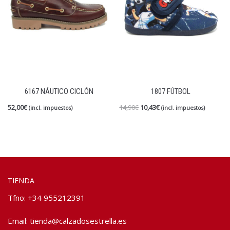
6167 NÁUTICO CICLÓN
1807 FÚTBOL
52,00
€
14,90
€
10,43
€
(incl. impuestos)
(incl. impuestos)
TIENDA
Tfno: +34 955212391
Email:
tienda@calzadosestrella.es