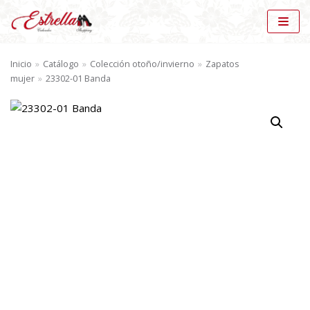
Saltar
al
Inicio
»
Catálogo
»
Colección otoño/invierno
»
Zapatos
contenido
mujer
»
23302-01 Banda
BÚSQUEDA DE PRODUCTOS
BU
SC
AR
CATÁLOGO
Zapatos mujer (57)
×
MARCAS