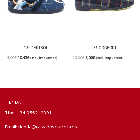
1807 FÚTBOL
186 CONFORT
14,90
€
10,43
€
16,00
€
8,00
€
(incl. impuestos)
(incl. impuestos)
TIENDA
Tfno: +34 955212391
Email:
tienda@calzadosestrella.es